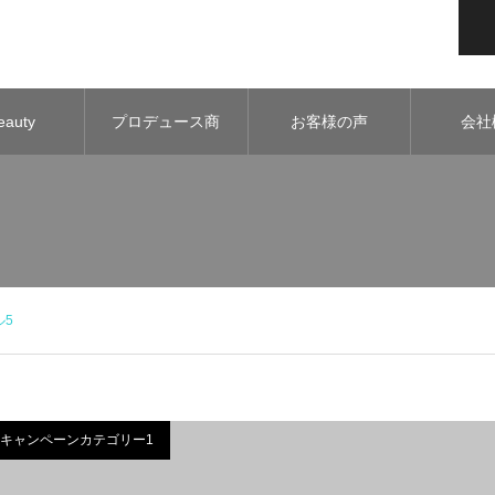
eauty
プロデュース商
お客様の声
会社
demy
品
ル5
キャンペーンカテゴリー1